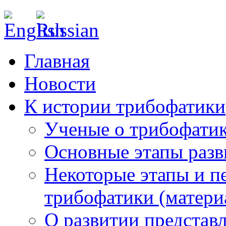
Nevertheless is not the case
payd
Главная
Новости
К истории трибофатики
Ученые о трибофати
Основные этапы разв
Некоторые этапы и п
трибофатики (матери
О развитии представ